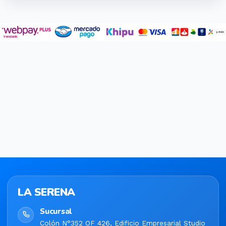
LA SERENA
Sucursal
Colón N°352 OF 426, Edificio Empresarial Studio