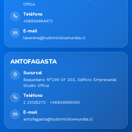
Office
Teléfono
+56934484472
E-mail
laserena@tudomicilioenundia.cl
ANTOFAGASTA
Sucursal
Baquedano N°239 OF 203, Edificio Empresarial
Studio Office
Teléfono
2 23128272 · +56934595050
E-mail
antofagasta@tudomicilioenundia.cl